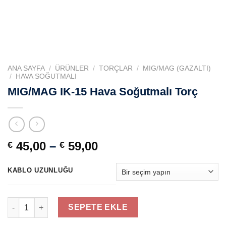
ANA SAYFA
/
ÜRÜNLER
/
TORÇLAR
/
MIG/MAG (GAZALTI)
/
HAVA SOĞUTMALI
MIG/MAG IK-15 Hava Soğutmalı Torç
Fiyat
45,00
–
59,00
€
€
aralığı:
€ 45,00
KABLO UZUNLUĞU
-
€ 59,00
MIG/MAG IK-15 Hava Soğutmalı Torç adet
SEPETE EKLE