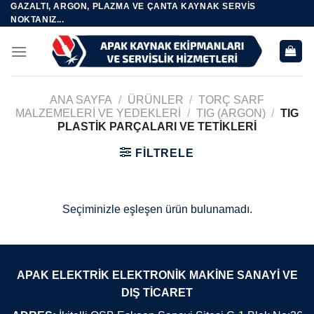
GAZALTI, ARGON, PLAZMA VE ÇANTA KAYNAK SERVIS
Skip
NOKTANIZ...
to
content
ANA SAYFA
/
ÜRÜNLER
/
TORÇ SARF
MALZEMELERI VE YEDEKLERI
/
TIG (ARGON)
/
TIG
PLASTIK PARÇALARI VE TETIKLERI
FILTRELE
Seçiminizle eşleşen ürün bulunamadı.
APAK ELEKTRİK ELEKTRONİK MAKİNE SANAYİ VE
DIŞ TİCARET