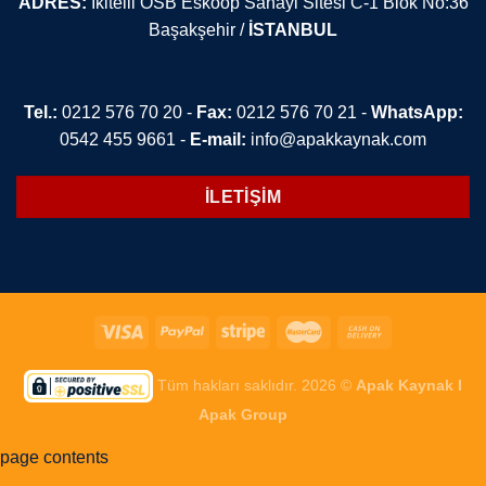
ADRES:
İkitelli OSB Eskoop Sanayi Sitesi C-1 Blok No:36
Başakşehir /
İSTANBUL
Tel.:
0212 576 70 20 -
Fax:
0212 576 70 21 -
WhatsApp:
0542 455 9661 -
E-mail:
info@apakkaynak.com
İLETİŞİM
Tüm hakları saklıdır. 2026 ©
Apak Kaynak I
Apak Group
page contents